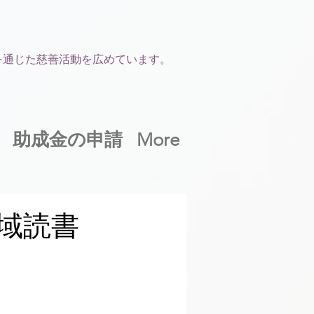
を通じた慈善活動を広めています。
助成金の申請
More
域読書