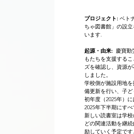
プロジェクト
: 
ベト
ちゃ図書館」の設立
います
.
起源・由来
: 
慶寶勤
もたちを支援するこ
ズを確認し、資源が
しました。
学校側が施設用地を
備更新を行い、子ど
初年度（2025年
2025年下半期にす
新しい読書室は学校
どの関連活動を継続
励していく予定です