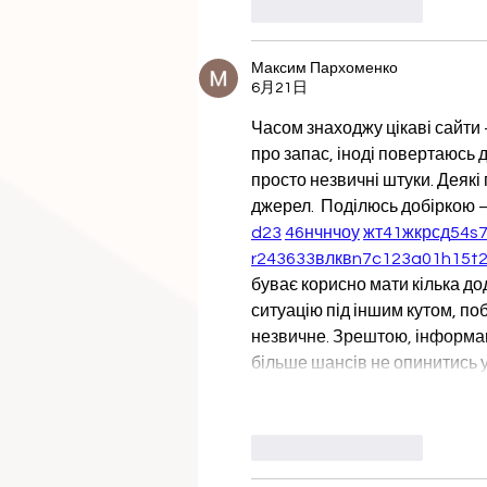
いいね！
返信
Максим Пархоменко
6月21日
Часом знаходжу цікаві сайти 
про запас, іноді повертаюсь до
просто незвичні штуки. Деякі
джерел.  Поділюсь добіркою —
d23
46
н
чн
чо
у
жт
41
ж
кр
сд
54
s
r24
36
33
вл
кв
n7
c123
a01
h15
t
буває корисно мати кілька до
ситуацію під іншим кутом, поб
незвичне. Зрештою, інформаці
більше шансів не опинитись 
いいね！
返信