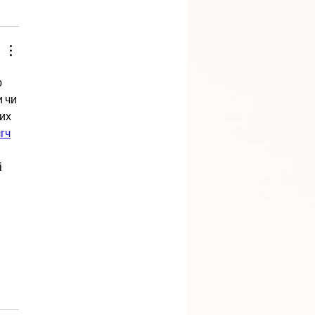
 
 чи 
их 
г
ч
 