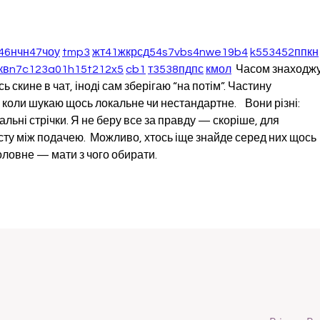
46
н
чн
47
чо
у
tmp3
жт
41
ж
кр
сд
54
s7
vb
s4
nw
e19
b4
k55
34
52
пп
кн
кв
n7
c123
a01
h15
t21
2x5
cb1
т
35
38
пд
пс
км
ол
  Часом знаходжу
 скине в чат, іноді сам зберігаю “на потім”. Частину 
коли шукаю щось локальне чи нестандартне.    Вони різні: 
альні стрічки. Я не беру все за правду — скоріше, для 
ту між подачею.  Можливо, хтось іще знайде серед них щось 
оловне — мати з чого обирати. 