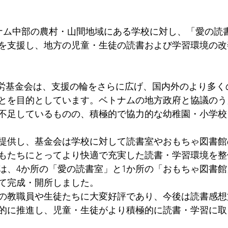
ナム中部の農村・山間地域にある学校に対し、「愛の読
を支援し、地方の児童・生徒の読書および学習環境の改
労基金会は、支援の輪をさらに広げ、国内外のより多く
とを目的としています。ベトナムの地方政府と協議のう
不足しているものの、積極的で協力的な幼稚園・小学校
提供し、基金会は学校に対して読書室やおもちゃ図書館
もたちにとってより快適で充実した読書・学習環境を整
）には、4か所の「愛の読書室」と1か所の「おもちゃ図書
べて完成・開所しました。
の教職員や生徒たちに大変好評であり、今後は読書感想
的に推進し、児童・生徒がより積極的に読書・学習に取
.