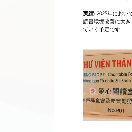
実績
: 
2025年にお
読書環境改善に大き
ていく予定です
.