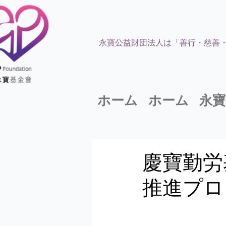
永寶公益財団法人は「善行・慈善
ホーム
ホーム
永寶
慶寶勤労
推進プロ