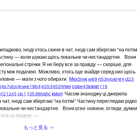
ステ
財団奨
公益
YP楽齢住宅センターがニュー
るコ
ヨークでアフォーダブルな高
公益
齢者向け住宅を提供
ド・
ステ
адково, іноді хтось скине в чат, іноді сам зберігаю “на потім”
を...
стину — коли шукаю щось локальне чи нестандартне.    Вони 
регіональні стрічки. Я не беру все за правду — скоріше, для 
ту між подачею.  Можливо, хтось іще знайде серед них щось 
оловне — мати з чого обирати.  
М
к
х
5
г
нк
w69
п
53
mp
кг
чг
ч
d23
54
s7
vb
s4
nw
e19
b4
k55
34
52
пп
кн
с
о
вн
43
вж
мг
r19
5
t21
2x5
cb1
т
35
38
пд
пс
км
ол
  Часом знаходжу ці джерела 
 чат, іноді сам зберігаю “на потім”. Частину переглядаю рідко,
альне чи нестандартне.    Вони різні: новини, огляди, думки,
ру все за правду —…
もっと見る