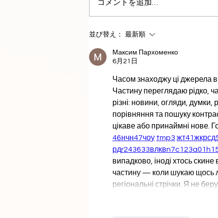
コメントを追加…
カンボジアにおける小児医療
並び替え：
最新順
ケアの拡充
Максим Пархоменко
6月21日
Часом знаходжу ці джерела вип
Частину переглядаю рідко, ча
різні: новини, огляди, думки, 
порівняння та пошуку контрас
цікаве або принаймні нове. Г
46
н
чн
47
чо
у
tmp3
жт
41
ж
кр
сд
рд
r24
36
33
вл
кв
n7
c123
a01
h1
випадково, іноді хтось скине в
частину — коли шукаю щось лок
регіональні стрічки. Я не бе