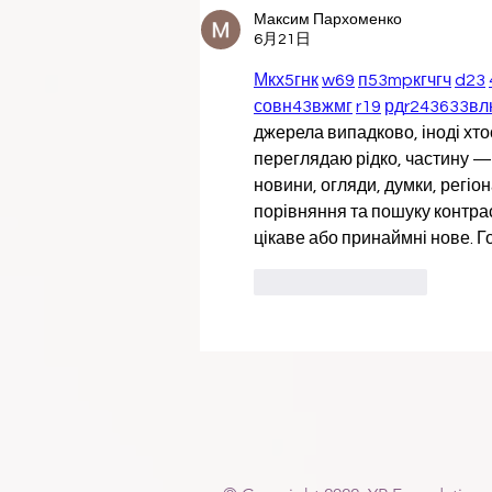
Максим Пархоменко
6月21日
М
к
х
5
г
нк
w69
п
53
mp
кг
чг
ч
d23
с
о
вн
43
вж
мг
r19
рд
r24
36
33
вл
джерела випадково, іноді хтось
переглядаю рідко, частину — 
новини, огляди, думки, регіон
порівняння та пошуку контрас
цікаве або принаймні нове. Г
いいね！
返信