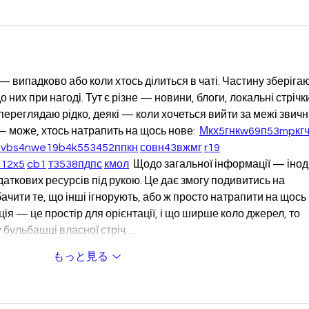
— випадково або коли хтось ділиться в чаті. Частину зберігаю
 них при нагоді. Тут є різне — новини, блоги, локальні стрічки
 переглядаю рідко, деякі — коли хочеться вийти за межі звичн
 може, хтось натрапить на щось нове:  
М
к
х
5
г
нк
w69
п
53
mp
кг
ч
7
vb
s4
nw
e19
b4
k55
34
52
пп
кн
с
о
вн
43
вж
мг
r19
21
2x5
cb1
т
35
38
пд
пс
км
ол
  Щодо загальної інформації — іноді
даткових ресурсів під рукою. Це дає змогу подивитись на 
ачити те, що інші ігнорують, або ж просто натрапити на щось 
я — це простір для орієнтації, і що ширше коло джерел, то 
у бульбашці власної стріч…
もっと見る