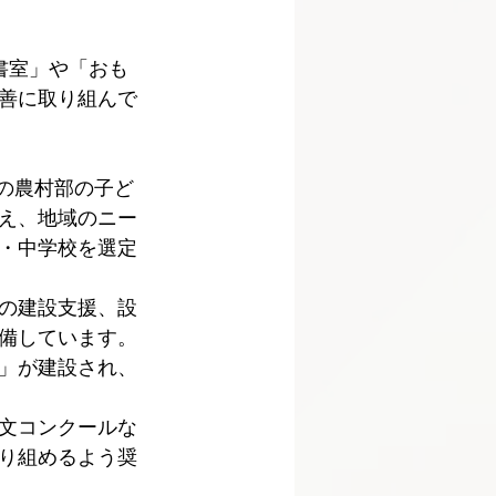
書室」や「おも
善に取り組んで
の農村部の子ど
え、地域のニー
・中学校を選定
の建設支援、設
備しています。
館」が建設され、
文コンクールな
り組めるよう奨