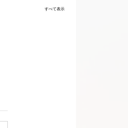
すべて表示
公益財団はスタンフォー
ドーア・スクール・オ
サステナビリティに奨学
クト： スタンフォー
寄付
ドーア・スクール・オブ・サ