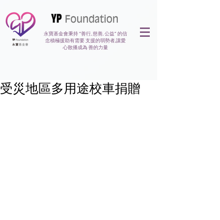
永寶基金會秉持 “善行, 慈善, 公益” 的信
念積極援助有需要 支援的弱勢者,讓愛
心散播成為 善的力量
受災地區多用途校車捐贈