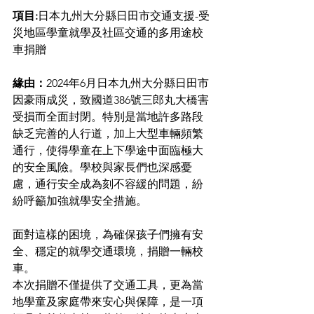
項目:
日本九州大分縣日田市交通支援-受
災地區學童就學及社區交通的多用途校
車捐贈
緣由：
2024年6月日本九州大分縣日田市
因豪雨成災，致國道386號三郎丸大橋害
受損而全面封閉。特別是當地許多路段
缺乏完善的人行道，加上大型車輛頻繁
通行，使得學童在上下學途中面臨極大
的安全風險。學校與家長們也深感憂
慮，通行安全成為刻不容緩的問題，紛
紛呼籲加強就學安全措施。
面對這樣的困境，為確保孩子們擁有安
全、穩定的就學交通環境，捐贈一輛校
車。
本次捐贈不僅提供了交通工具，更為當
地學童及家庭帶來安心與保障，是一項