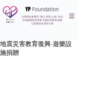
永寶基金會秉持 “善行, 慈善, 公益” 的信
念積極援助有需要 支援的弱勢者,讓愛
心散播成為 善的力量
地震災害教育復興-遊樂設
施捐贈