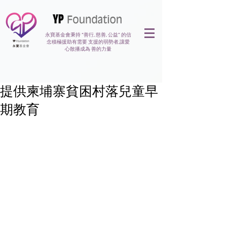
永寶基金會秉持 “善行, 慈善, 公益” 的信
念積極援助有需要 支援的弱勢者,讓愛
心散播成為 善的力量
提供柬埔寨貧困村落兒童早
期教育