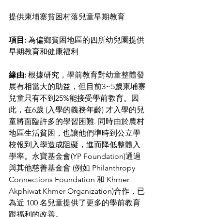
提供柬埔寨貧困村落兒童早期教育 
項目:
 為偏鄉貧困地區的四所幼兒園提供
早期教育和健康福利 
緣由:
 根據研究，學前教育對幼童整體發
展有相當大的助益，但目前3~5歲柬埔寨
兒童只有不到25%能接受學前教育。因
此，在6歲 (入學的義務年齡) 才入學的兒
童將面臨許多的學習困難. 同時由於農村
地區生活貧困，也讓他們準時到公立學
校報到入學造成阻礙，進而降低整體入
學率。永寶基金會(YP Foundation)通過
與其他慈善基金會 (例如 Philanthropy 
Connections Foundation 和 Khmer 
Akphiwat Khmer Organization)合作，已
為近 100 名兒童提供了更多的學前教育
跟福利的改善。 