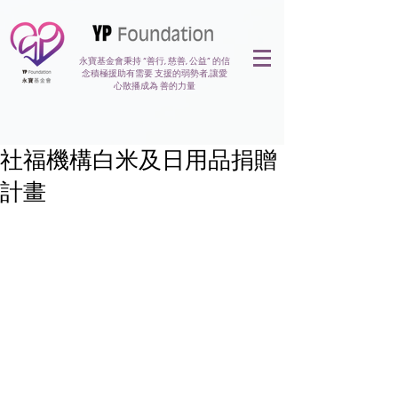
永寶基金會秉持 “善行, 慈善, 公益” 的信
念積極援助有需要 支援的弱勢者,讓愛
心散播成為 善的力量
社福機構白米及日用品捐贈
計畫