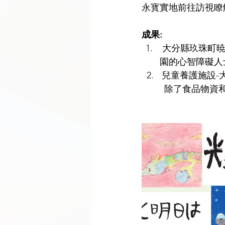
永寳實地前往訪視瞭
成果:
 大分縣玖珠町暁雲福祉協會 - 捐贈剪影畫，美術用品、色鉛筆、繪本（DVD）等給八風
園的心智障礙人
  2.	兒童養
         除