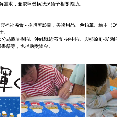
解需求，並依照機構狀況給予相關協助。
士。
護施設-大分縣鷹巢學園。沖繩縣絲滿市 -袋中園。與那原町-愛隣
了食品物資和書籍等，也補助獎學金。