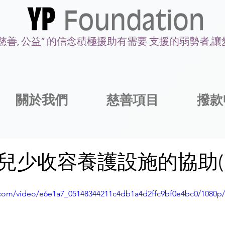
 慈善, 公益” 的信念積極援助有需要 支援的弱勢者,
關於我們
慈善項目
撥款
兒少收容養護設施的協助(
ic.com/video/e6e1a7_05148344211c4db1a4d2ffc9bf0e4bc0/1080p