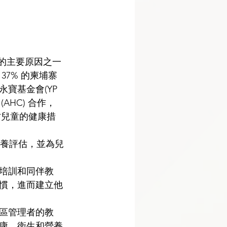
亡的主要原因之一
7% 的柬埔寨
基金會(YP 
AHC) 合作，
農村兒童的健康措
營養評估，並為兒
培訓和同伴教
慣，進而建立他
區管理者的教
康、衛生和營養