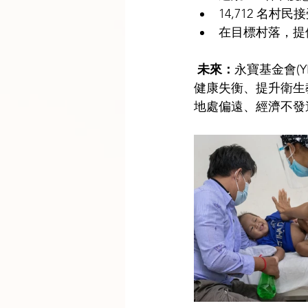
14,712 名村
在目標村落，提供
 未來：
永寶基金會(YP
健康失衡、提升衛生教
地處偏遠、經濟不發達、