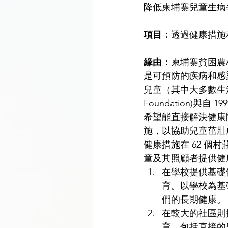
降低柬埔寨兒童生病
項目：
透過健康措施
緣由：
柬埔寨貧困農
是可預防的疾病和感
兒童（其中大多數生
Foundation)與
希望能直接解決健康問題
施，以協助兒童茁壯
健康措施在 62 個
童及其照顧者提供健
在學校提供基礎
育。以學校為基
們的長期健康。
在較大的社區則
育。包括直接的