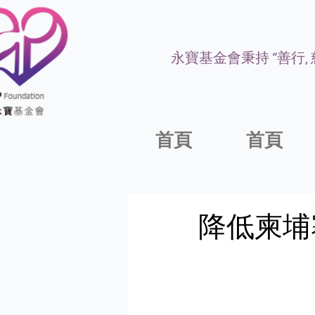
永寶基金會秉持 “善行,
首頁
首頁
降低柬埔