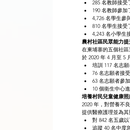
285 名教師接受
190 名教師參加
4,726 名學生
810 名學生
4,243 名小學
農村社區民眾能力提
在柬埔寨的五個社區
於 2020 年 4 月至 
培訓 117 名
76 名志願者接
63 名志願者參
10 個衛生中心
培養村民兒童健康照
2020 年，對營
提供醫療護理並為其
對 842 名五
追蹤 40 名中