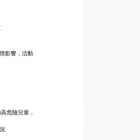
 
情影響，活動
的高危險兒童，
況 