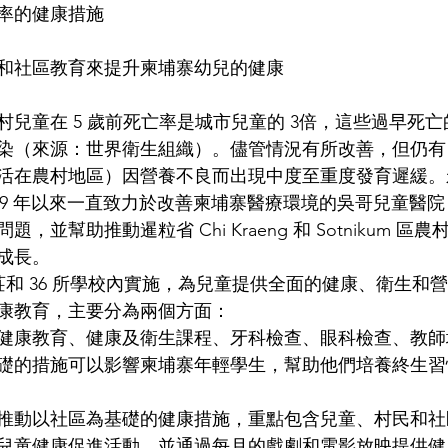
率的健康措施 
和社區教育來提升柬埔寨幼兒的健康 
村兒童在 5 歲前死亡率是城市兒童的 3倍，這些過早死
染（來源：世界衛生組織）。儘管情況有所改善，但仍有 3
活在農村地區）因營養不良而出現中度至重度發育遲緩。永寶
自 1999 年以來一直致力於改善柬埔寨醫療環境的吳哥兒童醫院 (
，並幫助推動暹粒省 Chi Kraeng 和 Sotnikum 區
成長。 
村莊和 36 所學校內實施，為兒童提供全面的健康、衛生和
康教育，主要分為兩個方面： 
健康教育、健康及衛生課程、牙科檢查、眼科檢查、教師
礎的措施可以影響柬埔寨年輕學生，幫助他們培養終生習
 
推動以社區為基礎的健康措施，重點包含兒童、村民和社
兒童健康促進活動，並通過每月的戲劇和電影放映提供健