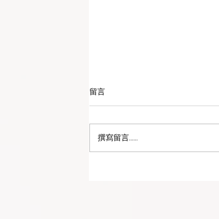
留言
撰寫留言......
擴展柬埔寨兒童醫療照護