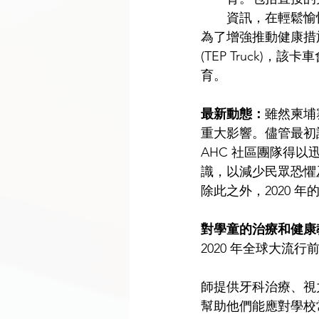
資訊，在輕鬆愉
為了增強推動健康措
(TEP Truck
育。 
最新動態：
雖然柬埔寨
重大影響。儘管最初計劃
AHC 社區團隊得以
識，以減少民眾恐懼及增
除此之外，2020 
對學童的治療和健康
2020 年全球大流
師提供牙科治療、視
幫助他們能應對學校