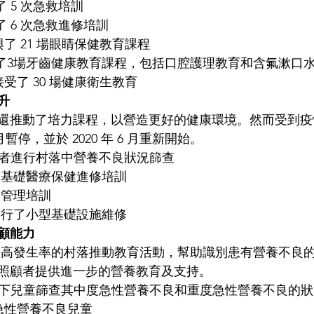
了 5 次急救培訓 
了 6 次急救進修培訓 
參與了 21 場眼睛保健教育課程 
接受了3場牙齒健康教育課程，包括口腔護理教育和含氟漱口水
生接受了 30 場健康衛生教育 
升 
還推動了培力課程，以營造更好的健康環境。然而受到疫
5 月暫停，並於 2020 年 6 月重新開始。 
志願者進行村落中營養不良狀況篩查 
受基礎醫療保健進修培訓 
加管理培訓 
進行了小型基礎設施維修 
顧能力
養不良高發生率的村落推動教育活動，幫助識別患有營養不良
照顧者提供進一步的營養教育及支持。 
歲以下兒童篩查其中度急性營養不良和重度急性營養不良的狀
度急性營養不良兒童 