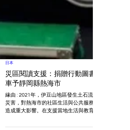
日本
災區閱讀支援：捐贈行動圖書
車予靜岡縣熱海市
緣由 : 2021年，伊豆山地區發生土石流
災害，對熱海市的社區生活與公共服務
造成重大影響。在支援當地生活與教育
的過程中，永寶了解到熱海市立圖書館