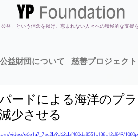
・公益」という信念を掲げ、恵まれない人々への積極的な支援
公益財団について
慈善プロジェクト
パードによる海洋のプラ
減少させる
ic.com/video/e6e1a7_7ec2b9d62cbf480da8551c188c12d849/1080