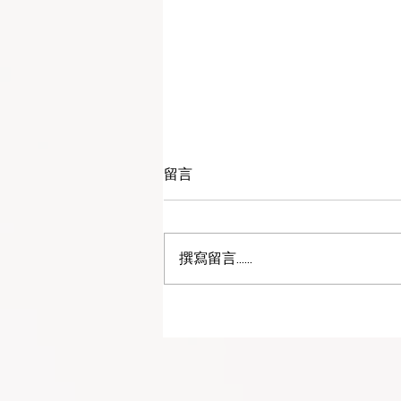
留言
撰寫留言......
擴展柬埔寨兒童醫療照護