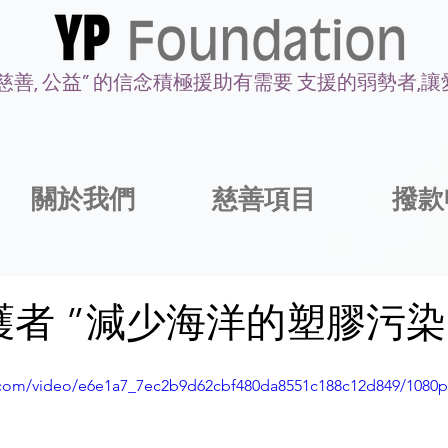
 慈善, 公益” 的信念積極援助有需要 支援的弱勢者,
關於我們
慈善項目
撥款
護者 ”減少海洋的塑膠污染
ic.com/video/e6e1a7_7ec2b9d62cbf480da8551c188c12d849/1080