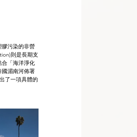
脫塑膠污染的非營
ion)則是長期支
會結合「海洋淨化
在泰國湄南河佈署
出了一項具體的