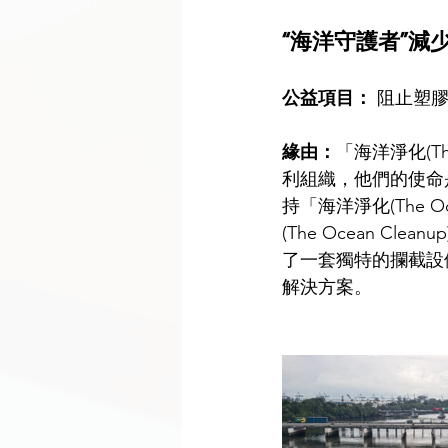
“海洋守護者”減
公益項目：
 阻止塑
緣由：
「海洋淨化(T
利組織，他們的使命是阻
持「海洋淨化(The 
(The Ocean 
了一套獨特的攔截設
解決方案。