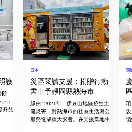
日本
國
照護
災區閱讀支援：捐贈行動圖
書車予靜岡縣熱海市
醫院
ldren）的
緣由 : 2021年，伊豆山地區發生土石
項
助提升兒童
流災害，對熱海市的社區生活與公共
設
善醫院設
服務造成重大影響。在支援當地生活
偏
相關計
與教育的過程中，永寶了解到熱海市
慶