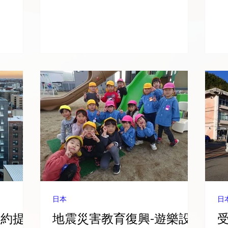
訓與偏鄉
立圖書館的行動圖書車因老舊而難以
協
的投入，
充分回應居民需求，遂表示願意提供
南
並將影響
協助，讓圖書車重新投入運行，並期
定
埔
望透過閱讀服務的延續，為地區的重
園
生命的疾
建與文化復興貢獻一份力量. 成果 : 自
慶
照護。對
2025年4月起，「海鷗號」行動圖書
或
源有限的
車正式投入服務，開始巡迴伊豆山地
學
醫療上的
區及熱海市內的學校與社區。新書車
首
力. 透
配備無障礙升降設備，車內可容納約
室
YP
2,000冊圖書，致力於推廣閱讀與文
半
這樣的現況
化接觸，為所有市民提供平等親近書
喜
，更讓
籍的機會，打造一個人人都能享有的
推
康復。這
閱讀環境. 未來計畫: 今後也將持續巡
多
韌性與關
迴伊豆山及熱海市各地，包括學校、
立
個柬埔
社區據點及高齡者設施等場所，提供
協
日本
日
 年以及目
穩定且便利的借閱服務。透過深入日
將
紐約提
地震災害教育復興-遊樂設
展現這項持
常生活的圖書巡迴，期望提升居民接