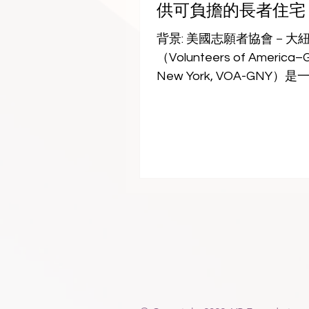
供可負擔的長者住宅
續支持所帶來的影響. 成果:
寨兒童癌症照護 在 YP Found
背景: 美國志願者協會－大
持續支持下，吳哥兒童醫院（
（Volunteers of America–
正擴大提供拯救生命的癌症
New York, VOA-GNY）
滿關懷的照護服務，惠及全
超過125年經驗的非營利組
在
於住房與人的服務。由YP
立的「住房創新基金」（Hous
Innovation Fund, HIF
約都會區的可負擔住宅開發
肯定VOA-GNY在為低收入
家可歸的個人與家庭提供高
方面的卓越成績，將提供靈
推動新的住房計畫. 專案內容: 
4月，VOA-GNY於布朗克
「YP樂齡住宅中心」，以
的居住需求—紐約地區每八