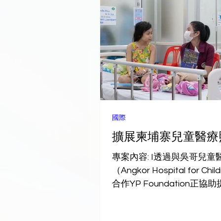
國際
擴展柬埔寨兒童醫療
專案內容: I透過與吳哥兒童
（Angkor Hospital for Chi
合作YP Foundation正協
腫瘤醫療服務的可及性、改
施，並推動支持情緒健康的