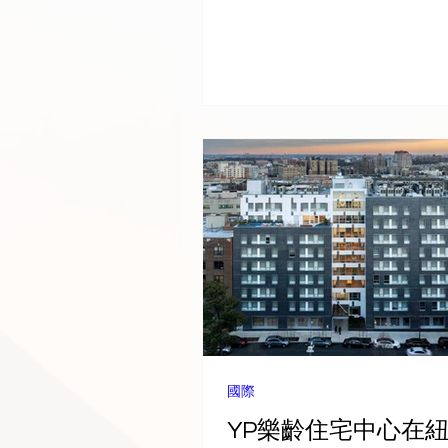
畫。同時，對於醫療人員培
醫療（尤其是新生兒照護）
正逐步建立長期醫療能力，
力延伸至醫院之外. 背景故事: 在柬
寨，仍有許多兒童面臨危及
病，卻無法獲得所需的醫療
於需要長途跋涉求醫、且資
家庭而言，這段旅程不僅是
挑戰，更伴隨著情感與經濟壓
過與吳哥兒童醫院的合作，
Foundation 正努力改變
——不僅幫助孩子存活下來
他們在尊嚴、舒適與希望中
些努力正共同打造一個更具
懷的兒童醫療體系，惠及整
國際
寨。 我們很高興分享 2025
YP樂齡住宅中心在
前 2026 年的重要成果，