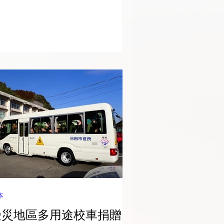
助更多海內外的偏鄉學生，經與越
當地政府確認偏鄉地區需求後，選
資源不足且積極、配合度好的幼兒
、國小或國中。由學校提供場地，
寶勤勞基金會協助學校建設圖書室
玩具圖書館、更新硬體設備，提供
生友善且完善的閱讀及學習空間。
年度(2025年)捐建之4間愛心閱讀
及1間玩具圖書館皆已於2025年下
年落成啟用，學校師長及學生皆很
歡嶄新的讀書室，後續也將會持續
動各項閱讀心得比賽等，鼓勵學生
閱讀學習 . 成果 : 2025年已協助建
4間愛心閱讀室及1間玩具圖書館，
助改善偏鄉地區的閱讀環境，後續
本
持續評估推動 .
受災地區多用途校車捐贈