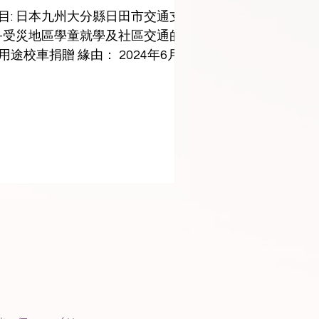
目: 日本九州大分縣日田市交通支
-受災地區學童就學及社區交通的
用途校車捐贈 緣由： 2024年6月
本九州大分縣日田市因豪雨成災，
國道386號三郎丸大橋害受損而全
封閉。特別是當地許多路段缺乏完
的人行道，加上大型車輛頻繁通
，使得學童在上下學途中面臨極大
安全風險...