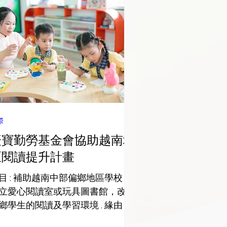
際
慶寶勤勞基金會協助越南地
區閱讀提升計畫
目 : 補助越南中部偏鄉地區學校，
立愛心閱讀室或玩具圖書館，改善
鄉學生的閱讀及學習環境 . 緣由 :
寶勤勞基金會為擴大協助的觸角，