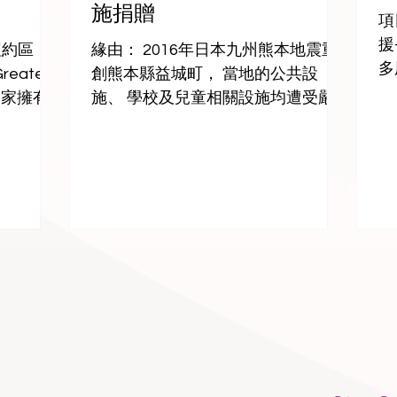
施捐贈
 擴展柬埔
觸書籍的機會，特別是在災後重建中
項
ation
的地區，藉此延續文化的脈動、支持
援
紐約區
緣由： 2016年日本九州熊本地震重
AHC）
社區的精神重建.
多
Greater
創熊本縣益城町， 當地的公共設
治療與充
日
是一家擁有
施、 學校及兒童相關設施均遭受嚴
國兒童.
致
織，致力
重損害。 其中，町立第五幼兒園的
面
基金會設
遊樂設施 因震災而毀損，使孩童們
善
ing
失去了可以安心遊 玩的場所。 在災
行
）旨在支持紐
後重建的過程中，如何讓孩子們能夠
的
。該基金
在安全、快樂的環境中成長，成為當
及曾經無
地社區的重要課...
品質住宅
活資金以
2025年
斯區開設
回應長者
位長者中